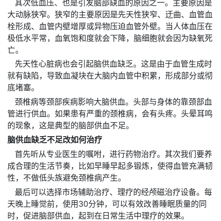
其次低血压、也是引发脑部缺血的原因之一。主要原因是
大动脉狭窄。狭窄的主要原因是先天性狭窄、迂曲、血管血
栓形成、血管内壁增厚或异物压迫血管外壁。当人体血压在
极低水平常，血氧饱和度就会下降，脑细胞就会因为缺氧死
亡。
先天性心脏病也会引起脑供血缺乏。这是由于血管生成时
就有缺陷，导致血凝块在大脑内血管中积累，形成部分或彻
底堵塞。
颈椎病等颈部疾病影响大脑供血。头部与身体的靠颈部血
管进行供血。如果患有严重的颈椎病，会有头疼。头晕耳鸣
的现象，这是典型的脑部供血不足。
脑供血缺乏不足改如何治疗
首先听从专业医生的嘱咐，进行药物治疗。其次我们要养
成合理的生活节奏，比如早睡早起多锻炼，使得血管充满韧
性，不做低头族避免颈椎病产生。
最后可以选择市场辅助治疗、理疗的经颅磁治疗设备。每
天晚上睡觉前，使用30分钟，可以有效改善睡眠质量的同
时，促进脑部供血，起到在日常生活中理疗的效果。