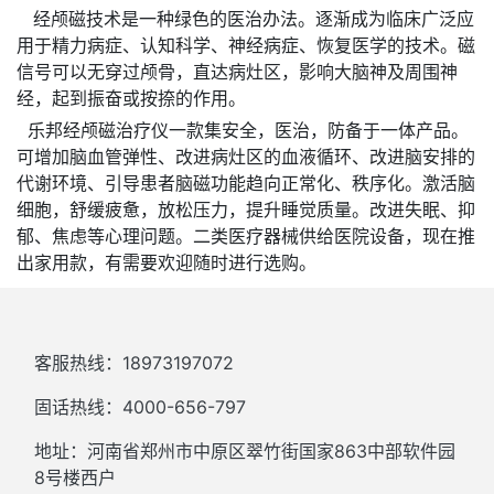
经颅磁技术是一种绿色的医治办法。逐渐成为临床广泛应
用于精力病症、认知科学、神经病症、恢复医学的技术。磁
信号可以无穿过颅骨，直达病灶区，影响大脑神及周围神
经，起到振奋或按捺的作用。
乐邦经颅磁治疗仪一款集安全，医治，防备于一体产品。
可增加脑血管弹性、改进病灶区的血液循环、改进脑安排的
代谢环境、引导患者脑磁功能趋向正常化、秩序化。激活脑
细胞，舒缓疲惫，放松压力，提升睡觉质量。改进失眠、抑
郁、焦虑等心理问题。二类医疗器械供给医院设备，现在推
出家用款，有需要欢迎随时进行选购。
客服热线：18973197072
固话热线：4000-656-797
地址：河南省郑州市中原区翠竹街国家863中部软件园
8号楼西户