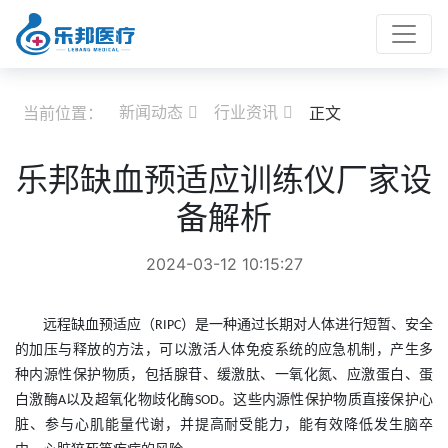
新闻动态
行业资讯
当前位置：
正文


乐邦缺血预适应训练仪厂家设
备解析
2024-03-12 10:15:27
远程缺血预适应（
）是一种通过长期对人体进行短暂、安全
RIPC
的加压与释放的方法，可以激活人体免疫系统的应急机制，产生多
种内源性保护物质，包括腺苷、缓激肽、一氧化氮、应激蛋白、蛋
白激酶
以及超氧化物歧化酶
。这些内源性保护物质直接保护心
A
SOD
脏、参与心肌能量代谢，并提高耐受能力，
能
有效降低发生脑卒