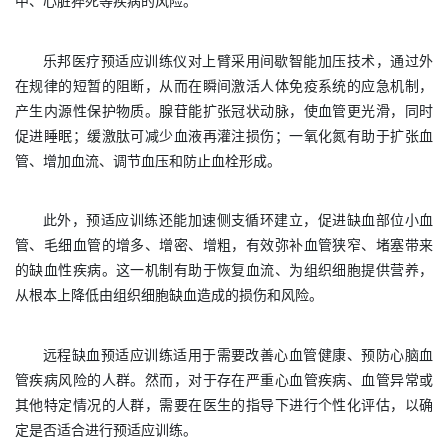
中、心脏猝死等疾病的风险。
乐邦医疗
预适应训练仪
对上臂采
用间歇智能加压技术，
通过外
在规律的短暂的
阻断，从而在瞬间激活人体免疫系统的应急机制
，
产生内源性保护物质。
腺苷能扩张冠状动脉，使血管更光滑，同时
促进睡眠；缓激肽可减少血液再灌注损伤；一氧化氮有助于扩张血
管、增加血流、调节血压和防止血栓形成。
此外，
预适应训练
还能加速侧支循环建立，促进缺血部位小血
管、毛细血管的增多、增密、增粗，有效弥补血管狭窄、堵塞带来
的缺血性疾病。这一机制有助于恢复血流、为组织细胞提供营养，
从根本上降低由组织细胞缺血造成的损伤和风险。
远程缺血预适应训练
适用于需要改善心血管健康、预防心脑血
管疾病风险的人群。然而，对于存在严重心血管疾病、血管异常或
其他特定情况的人群，需要在医生的指导下进行个性化评估，以确
定是否适合进行预适应训练。