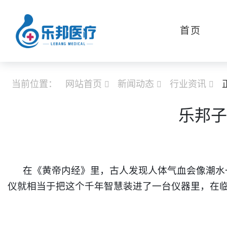
首页
当前位置：
网站首页
新闻动态
行业资讯



乐邦子
在《黄帝内经》里，古人发现人体气血会像潮水一样
仪就相当于
把这个千年
智慧
装进了一台仪器里，
在