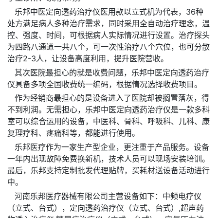
乐邦中医定向透药治疗仪医用款以立式机为代表，36种
处方满足病人多种治疗需求，同时采用全自动治疗理念，温
控、强度、时间，可根据病人实际情况进行设置。治疗探头
为四路八通道一共八个，可一次性治疗八个穴位，也可分散
治疗2-3人，让设备高度利用，提升医院营收。
其次医院最担心的就是收费问题，乐邦中医定向透药治疗
仪具备多项全国收费统一编码，根据情况选择收费项目。
作为经销商最担心的是设备进入了医院却被搁置落灰，得
不到利润。无需担心，乐邦中医定向透药治疗仪是一款多科
室可以综合运用的设备，中医科、骨科、呼吸科、儿科、康
复理疗科、疼痛科等，都能进行使用。
乐邦医疗作为一家生产型企业，更注重于产品服务。设备
一年内出现故障免费换新机，技术人员可以现场安装培训。
最后，乐邦支持定制批发代理贴牌，买耗材送设备活动进行
中。
河南乐邦医疗器械有限公司主营设备如下：中频电疗仪
（立式、台式），定向透药治疗仪（立式、台式）,超声药