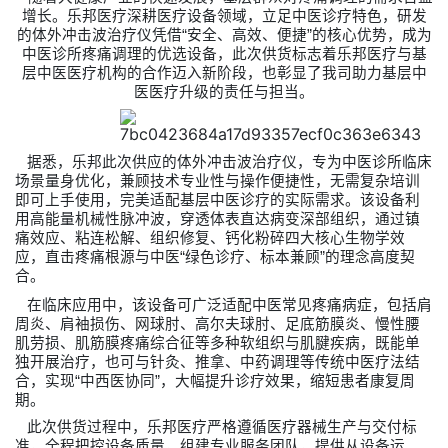
增长。
乐邦医疗
深耕医疗设备领域，立足中医诊疗特色，研发
的体外冲击波治疗仪凭借
“
安全、高效、便捷
”
的核心优势，成为
中医诊所疼痛调理的优选设备，此次供货标志着
乐邦医疗
与基
层中医医疗机构的合作迈入新阶段，也彰显了我司助力基层中
医医疗升级的责任与担当。
据悉，乐邦此次供应的体外冲击波治疗仪，专为中医诊所临床
场景量身优化，兼顾技术专业性与操作便捷性，无需复杂培训
即可上手使用，完美适配基层中医诊疗的实际需求。该设备利
用高能量机械性脉冲波，穿透体表直达病变深部组织，通过镇
痛效应、粘连松解、组织修复、钙化粉碎四大核心生物学效
应，直击疼痛根源与中医
“
绿色诊疗、标本兼顾
”
的理念高度契
合。
在临床应用中，该设备可广泛适配中医常见疼痛病症，包括肩
周炎、肩袖损伤、网球肘、高尔夫球肘、足底筋膜炎、慢性腰
肌劳损、肌筋膜疼痛综合征等多种软组织与肌腱疾病，既能单
独开展治疗，也可与针灸、推拿、中药调理等传统中医疗法结
合，实现
“
中西医协同
”
，大幅提升诊疗效果，缩短患者康复周
期。
此次供货过程中，乐邦医疗严格遵循医疗器械生产与交付标
准，全程把控设备质量，组建专业服务团队，提供从设备运