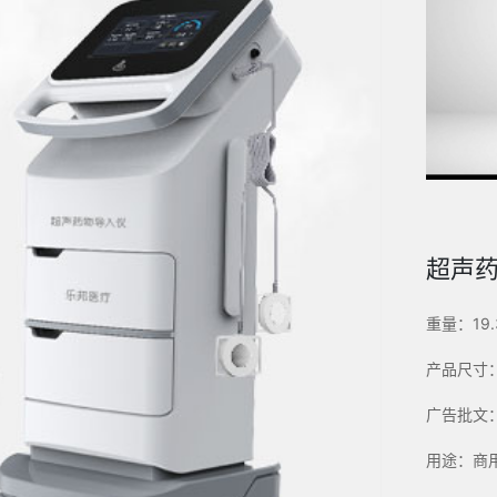
超声药
重量：19.
产品尺寸：4
广告批文：湘
用途：商