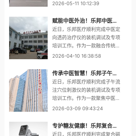
疗仪，正式完成上海多家三甲及
2026-05-11 10:12:39
重点医院的装机、培训与交付，
全面投入骨科、疼痛科、康复科
赋能中医外治！乐邦中医定向透药治疗仪装机培训圆满完成！
临床使用。此次合作标志着乐
近日，乐邦医疗顺利完成中医定
邦...
向透药治疗仪的装机调试及专项
培训工作。作为一款融合传统中
医精髓与现代科技的中医外治设
2026-04-10 16:38:58
备，其成功落地为医疗机构中医
诊疗体系注入新活力。此次入驻
传承中医智慧！乐邦子午流注穴位刺激仪装机培训圆满完成！
的中医定向透药治疗仪，是专注
近日，乐邦医疗顺利完成子午流
中...
注穴位刺激仪的装机调试及专项
培训工作。作为一款聚焦中医特
色诊疗的创新设备，其在中医穴
2026-03-09 09:43:24
位刺激、辨证施治领域的专一性
尤为突出，既传承了传统中医精
专护糖友健康！乐邦复合磁治疗仪装机培训圆满完成！
髓，又实现了现代化升级，为医
近日，乐邦医疗顺利完成复合磁