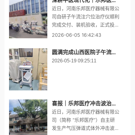
深耕中医现代化｜乐邦医疗子午流注穴位治疗仪正式入驻山东某中医院
备落地、整机调试验收工作，厂
近日，河南乐邦医疗器械有限公
家...
司自研子午流注穴位治疗仪顺利
完成交付、装机验收，正式投入
山东地区医院康复科、针灸科临
2026-06-05 16:42:43
床使用，助力该院中医药特色诊
疗规范化、智能化升级，推进传
圆满完成山西医院子午流注治疗设备供货、装机及专项培训工作
统子午流注时间针灸疗法落地临
2026-05-19 09:25:11
床...
喜报｜乐邦医疗冲击波治疗仪正式入驻上海多家医院，助力康复医疗高质量发展
近日，河南乐邦医疗器械有限公
司（简称 “乐邦医疗”）自主研
发生产气压弹道式体外冲击波治