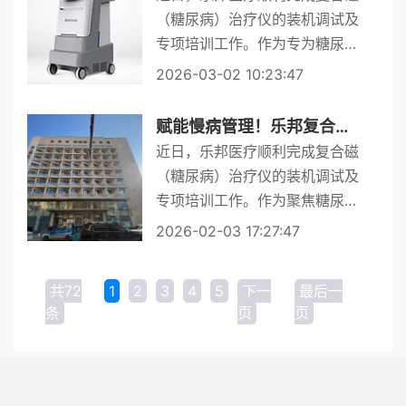
疗...
（糖尿病）治疗仪的装机调试及
专项培训工作。作为专为糖尿病
诊疗打造的专业辅助设备，其在
2026-03-02 10:23:47
糖尿病辅助治疗领域的专一性与
不可替代性，为医疗机构慢病管
赋能慢病管理！乐邦复合磁治疗仪装机完成！
理注入新动能。此次入驻的复合
近日，乐邦医疗顺利完成复合磁
磁...
（糖尿病）治疗仪的装机调试及
专项培训工作。作为聚焦糖尿病
慢病管理的专业辅助设备，其成
2026-02-03 17:27:47
功落地为医疗机构慢病诊疗体系
注入新活力。此次入驻的复合磁
共72
1
2
3
4
5
下一
最后一
（糖尿病）治疗仪，是适配糖尿
条
页
页
病...