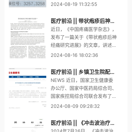
8日-8月30日📍 地点：西安国
2024-08-19 11:32:55
际会展中心3257、3258展位
医疗前沿 || 带状疱疹后神经痛研究进展！体外冲击波疗法带来新希望
近日，《中国疼痛医学杂志》，
发布了一篇关于《带状疱疹后神
经痛研究进展》的文章，讲述了
关于带状疱疹后神经痛发病风险
2024-08-16 18:02:36
因素、疼痛表现和发病机制、预
防和预测、镇痛方案等内容。作
医疗前沿 || 乡镇卫生院配置医疗设备名单
为新兴的镇痛治疗方案，体外冲
NEWS 近日，国家卫生健康委
击...
办公厅、国家中医药局综合司、
国家疾控局综合司联合发布了
《重点中心乡镇卫生院建设参考
2024-08-09 09:28:32
标准》（以下简称《参考标
准》）。该标准包括7个部分，
医疗前沿 || 《冲击波治疗中心建设规范》团体标准正式发布
共19个条款。《重点中...
2024年7月26日，《冲击波治