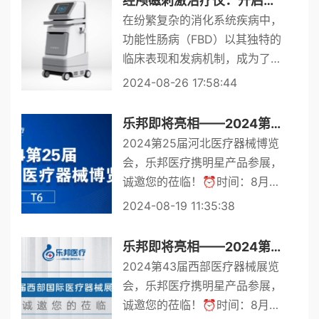
经颅磁刺激治疗仪：开启功能性肠病治疗的新篇章
华人民共和国医疗器械管理法
在纷繁复杂的消化系统疾病中，
（草案征...
功能性肠病（FBD）以其独特的
临床表现和发病机制，成为了医
学界关注的焦点。这类疾病虽无
2024-08-26 17:58:44
器质性病变，却严重影响着患者
的生活质量，其背后的生理、心
乐邦即将亮相——2024第25届河北医疗器械博览会
理、社会等多重因素交织，使
2024第25届河北医疗器械博览
得...
会，乐邦医疗携明星产品参展，
诚邀您的莅临！⏰时间：8月2
2日-8月24日 📍 地点：石家庄
2024-08-19 11:35:38
国际博览中心T6展位
乐邦即将亮相——2024第43届西部医疗器械展览会
2024第43届西部医疗器械展览
会，乐邦医疗携明星产品参展，
诚邀您的莅临！⏰时间：8月2