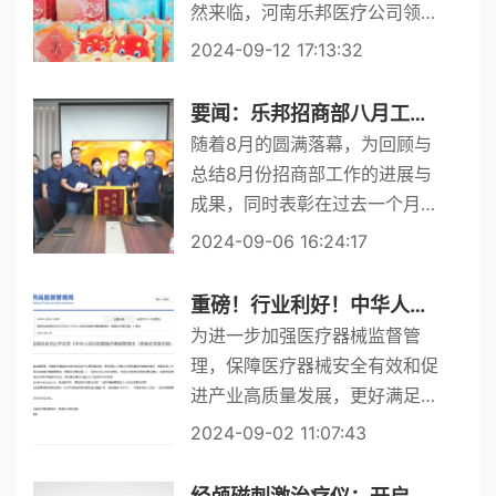
然来临，河南乐邦医疗公司领导
为总部和厂区各部门成员精心准
2024-09-12 17:13:32
备了多份沉甸甸的节日礼物。精
挑细选的月饼，皮薄籽大的石
要闻：乐邦招商部八月工作会议总结
榴，脆甜爽口的苹果和多种口味
随着8月的圆满落幕，为回顾与
的坚...
总结8月份招商部工作的进展与
成果，同时表彰在过去一个月中
表现突出的团队和个人，乐邦医
2024-09-06 16:24:17
疗招商部在2024年9月3日召开
了8月份月度总结大会。 此次会
重磅！行业利好！中华人民共和国医疗器械管理法（草案征求意见稿）公开
议由乐邦医...
为进一步加强医疗器械监督管
理，保障医疗器械安全有效和促
进产业高质量发展，更好满足人
民群众对高质量医疗器械的需
2024-09-02 11:07:43
求，根据全国人大常委会立法规
划，国家药监局研究起草了《中