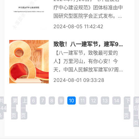
疗中心建设规范》团体标准由中
国研究型医院学会正式发布。这
项团体标准由中国人民解放军总
2024-08-05 11:42:42
医院第三医学中心的邢更彦教授
牵头，联合国内25家单位的专
致敬！八一建军节，建军97周年！
家共同撰写，历经3年的时间...
【八一建军节，致敬最可爱的
人】万里河山，有你心安！今
天，中国人民解放军建军97周
年，一起致敬中国军人！
2024-08-01 09:33:28
共
第
上
6
7
8
9
10
11
12
13
14
下
244
一
一
一
后
条
页
页
页
一
页